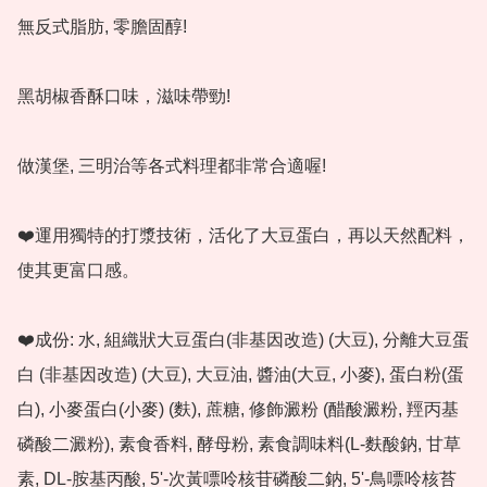
無反式脂肪, 零膽固醇! 

黑胡椒香酥口味，滋味帶勁!

做漢堡, 三明治等各式料理都非常合適喔!

❤️運用獨特的打漿技術，活化了大豆蛋白，再以天然配料，
使其更富口感。

❤️成份: 水, 組織狀大豆蛋白(非基因改造) (大豆), 分離大豆蛋
白 (非基因改造) (大豆), 大豆油, 醬油(大豆, 小麥), 蛋白粉(蛋
白), 小麥蛋白(小麥) (麩), 蔗糖, 修飾澱粉 (醋酸澱粉, 羥丙基
磷酸二澱粉), 素食香料, 酵母粉, 素食調味料(L-麩酸鈉, 甘草
素, DL-胺基丙酸, 5'-次黃嘌呤核苷磷酸二鈉, 5'-鳥嘌呤核苔