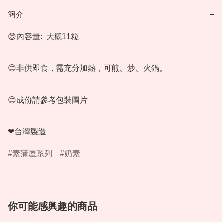
簡介
−
😊內容量:  大概11粒

😊非供即食，需充分加熱，可煎、炒、火鍋。

😊成份請參考包裝圖片

❤台灣製造
素蒲屋系列
奶素
你可能感興趣的商品