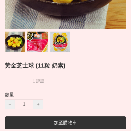
黃金芝士球 (11粒 奶素)
1 評語
數量
−
+
加至購物車