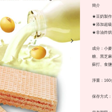
簡介
★豆奶製作V
★添加超級
★非油炸烘
成分：小麥
糖、黑芝麻
蘇打、食鹽

淨重：160公
保存方式：