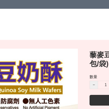
藜麥豆
包/袋)
數量
−