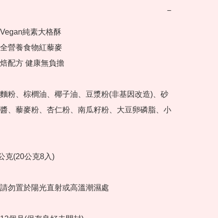
−
egan純素大格酥

全營養食物紅藜麥

焙配方 健康無負擔

麵粉、棕櫚油、椰子油、豆漿粉(非基因改造)、砂
醬、藜麥粉、杏仁粉、南瓜籽粉、大豆卵磷脂、小
克(20公克8入)

請勿置於陽光直射或高溫潮濕處
