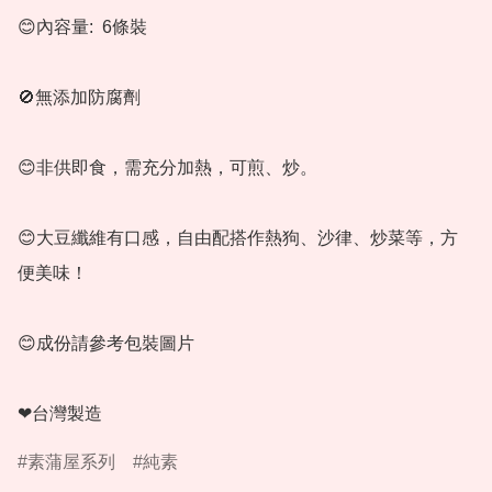
😊內容量:  6條裝

🚫無添加防腐劑

😊非供即食，需充分加熱，可煎、炒。

😊大豆纖維有口感，自由配搭作熱狗、沙律、炒菜等，方
便美味！

😊成份請參考包裝圖片

❤台灣製造
素蒲屋系列
純素