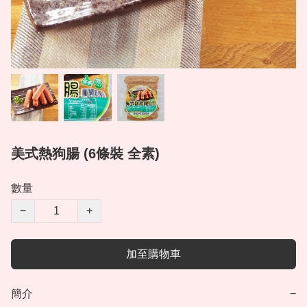
美式熱狗腸 (6條裝 全素)
數量
−
+
加至購物車
簡介
−