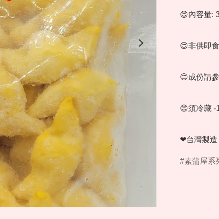
😊內容量: 3
😊非供即
😊成份請
😊須冷藏 -1
❤台灣製造
素蒲屋系