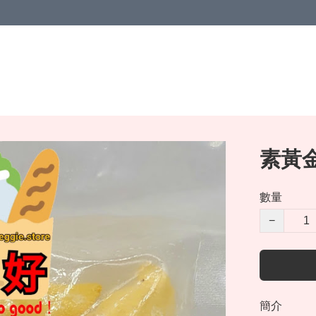
素黃金
數量
−
簡介