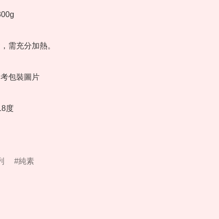
00g

食，需充分加熱。

參考包裝圖片

8度

列
純素