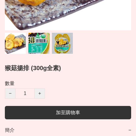
猴菇揚排 (300g全素)
數量
−
+
加至購物車
簡介
−