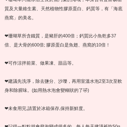
質及大量維生素、天然植物性膠原蛋白、鈣質等，有「海底
燕窩」的美名。 

❤珊瑚草所含鐵質，是豬肝的400倍；鈣質比小魚乾多37
倍、是大骨的600倍; 膠原蛋白是魚翅、燕窩的10倍！

❤可作涼拌前菜、做果凍、甜品等。

❤建議先洗淨，除去鹽分、沙瓅，再用室溫水泡2至3次至軟
身和除腥味。(如用熱水泡會變糊狀的了🤣)

❤未食用完,請置於冰箱保存,保持新鮮度。

❤記得一點點就會發泡變成很多的，每人每天建議衹吃50g