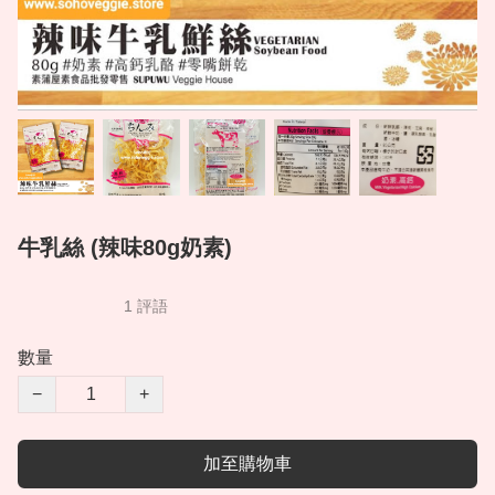
牛乳絲 (辣味80g奶素)
1 評語
數量
−
+
加至購物車