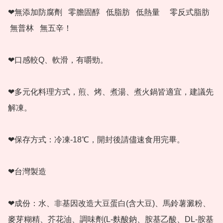
❤無添加防腐劑   零膽固醇   低脂肪   低熱量　 零反式脂肪  
 無普林   無五辛！

❤口感較Q、軟滑，有嚼勁。

❤多元化料理方式，煎、烤、煮湯、煮火鍋皆適宜，建議先
解凍。

❤保存方式：冷凍-18℃，開封後請儘速食用完畢。

❤台灣製造

❤成份：水、非基因改造大豆蛋白(含大豆)、馬鈴薯澱粉、
麥芽糊精、芥花油、調味劑(L-麩酸鈉、胺基乙酸、DL-胺基