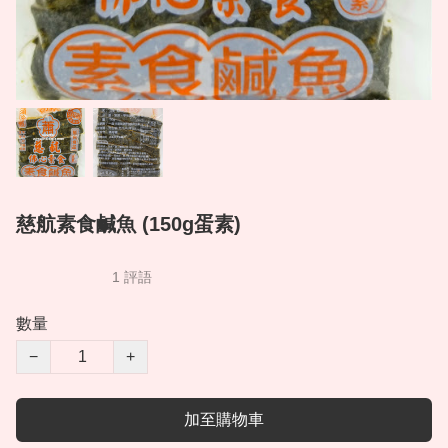
慈航素食鹹魚 (150g蛋素)
1 評語
數量
−
+
加至購物車