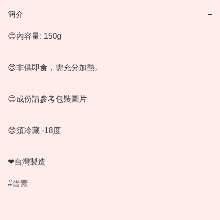
簡介
−
😊內容量: 150g

😊非供即食，需充分加熱。

😊成份請參考包裝圖片

😊須冷藏 -18度

❤台灣製造
蛋素