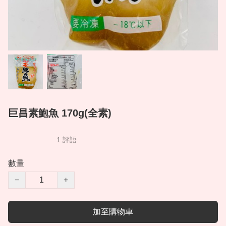
巨昌素鮑魚 170g(全素)
1 評語
數量
−
+
加至購物車