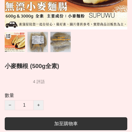
小麥麵根 (500g全素)
4 評語
數量
−
+
加至購物車