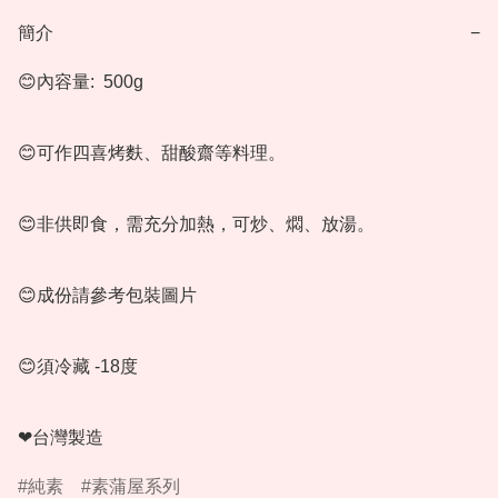
簡介
−
😊內容量:  500g

😊可作四喜烤麩、甜酸齋等料理。

😊非供即食，需充分加熱，可炒、燜、放湯。

😊成份請參考包裝圖片

😊須冷藏 -18度

❤台灣製造
純素
素蒲屋系列